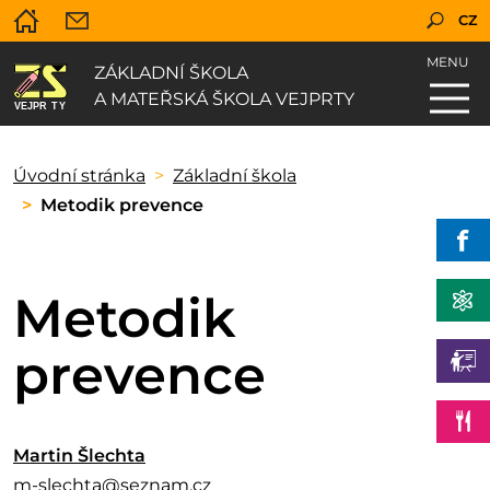
CZ
MENU
ZÁKLADNÍ ŠKOLA
A MATEŘSKÁ ŠKOLA VEJPRTY
Úvodní stránka
Základní škola
Metodik prevence
Metodik
prevence
Martin Šlechta
m-slechta@seznam.cz