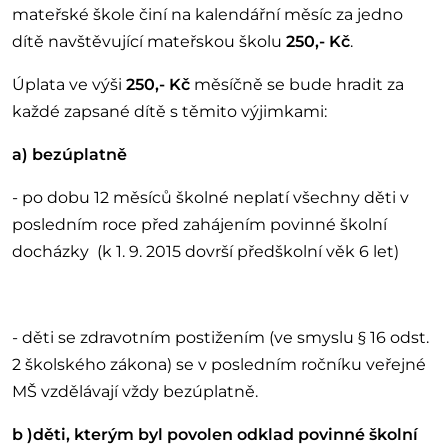
mateřské škole činí na kalendářní měsíc za jedno
dítě navštěvující mateřskou školu
250,- Kč
.
Úplata ve výši
250,- Kč
měsíčně se bude hradit za
každé zapsané dítě s těmito výjimkami:
a) bezúplatně
- po dobu 12 měsíců školné neplatí všechny děti v
posledním roce před zahájením povinné školní
docházky (k 1. 9. 2015 dovrší předškolní věk 6 let)
- děti se zdravotním postižením (ve smyslu § 16 odst.
2 školského zákona) se v posledním ročníku veřejné
MŠ vzdělávají vždy bezúplatně.
b )děti, kterým byl povolen odklad povinné školní