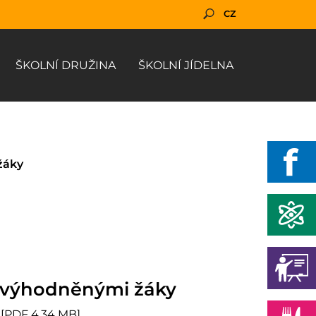
CZ
ŠKOLNÍ DRUŽINA
ŠKOLNÍ JÍDELNA
žáky
nevýhodněnými žáky
ky [PDF 4.34 MB]