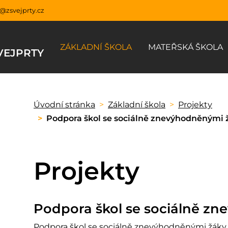
y@zsvejprty.cz
ZÁKLADNÍ ŠKOLA
MATEŘSKÁ ŠKOLA
VEJPRTY
Úvodní stránka
Základní škola
Projekty
Podpora škol se sociálně znevýhodněnými 
Projekty
Podpora škol se sociálně z
Podpora škol se sociálně znevýhodněnými žá