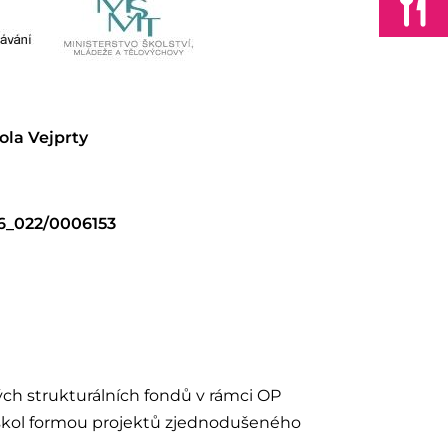
ola Vejprty
 a MŠ Vejprty
/16_022/0006153
ých strukturálních fondů v rámci OP
škol formou projektů zjednodušeného