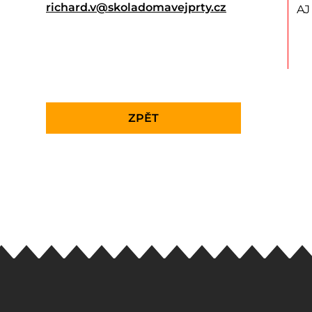
richard.v@skoladomavejprty.cz
AJ
ZPĚT