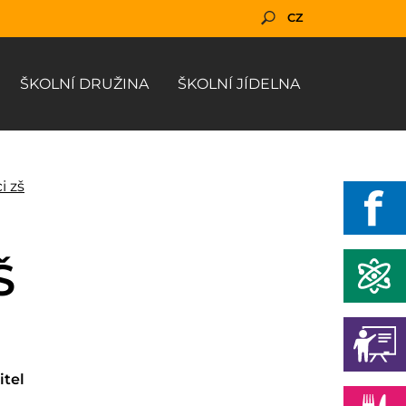
CZ
ŠKOLNÍ DRUŽINA
ŠKOLNÍ JÍDELNA
i zš
Š
itel